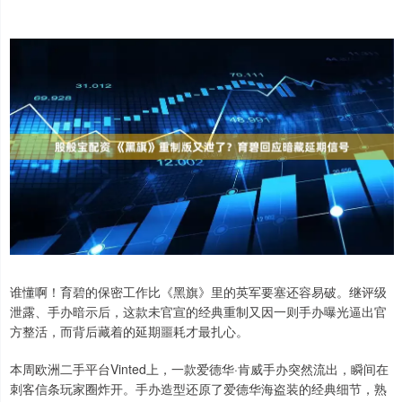
谁懂啊！育碧的保密工作比《黑旗》里的英军要塞还容易破。继评级
泄露、手办暗示后，这款未官宣的经典重制又因一则手办曝光逼出官
方整活，而背后藏着的延期噩耗才最扎心。
本周欧洲二手平台Vinted上，一款爱德华·肯威手办突然流出，瞬间在
刺客信条玩家圈炸开。手办造型还原了爱德华海盗装的经典细节，熟