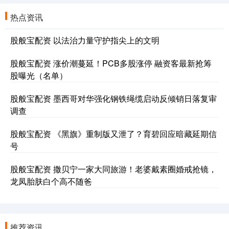
热点资讯
股般宝配资 以法治力量守护指尖上的文明
股般宝配资 涨价潮蔓延！PCB多股涨停 融资客最新抢筹
股曝光（名单）
股般宝配资 墨西哥对华强化钢铁绳缆启动反倾销日落复审
调查
股般宝配资 《黑旗》重制版又泄了？育碧回应暗藏延期信
号
股般宝配资 撒贝宁一家大同旅游！老婆戴素圈婚戒抢镜，
龙凤胎肤白个高不随爸
推荐资讯