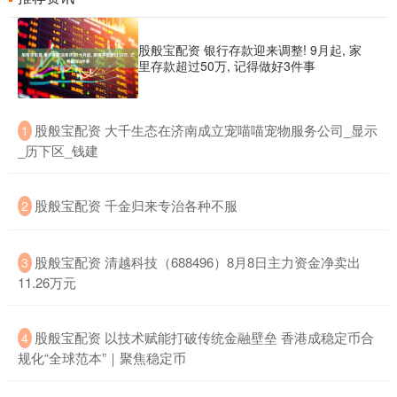
股般宝配资 银行存款迎来调整! 9月起, 家
里存款超过50万, 记得做好3件事
​股般宝配资 大千生态在济南成立宠喵喵宠物服务公司_显示
1
_历下区_钱建
​股般宝配资 千金归来专治各种不服
2
​股般宝配资 清越科技（688496）8月8日主力资金净卖出
3
11.26万元
​股般宝配资 以技术赋能打破传统金融壁垒 香港成稳定币合
4
规化“全球范本”｜聚焦稳定币