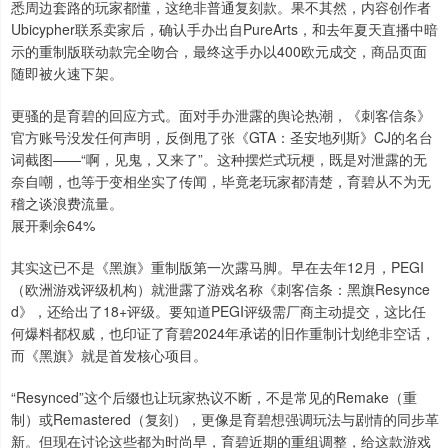
悉周边套路的玩家都懂，这绝非普通复刻款。果不其然，内容创作者
Ubicypher联系卖家后，确认手办出自PureArts，和去年夏天直播中暗
示的重制版联动款完全吻合，最终这手办以400欧元成交，商品页面
随即被火速下架。
更骚的是育碧的回应方式。面对手办泄露的舆论热潮，《刺客信条》
官方账号没发任何声明，反倒甩了张《GTA：圣安地列斯》CJ的名台
词截图——“啊，见鬼，又来了”。这种摆烂式玩梗，既是对泄露的无
奈自嘲，也等于变相坐实了传闻，毕竟老玩家都清楚，育碧从不为无
稽之谈浪费流量。
展开剩余64%
其实这已不是《黑旗》重制版第一次露马脚。早在去年12月，PEGI
（欧洲游戏评级机构）就泄露了游戏名称《刺客信条：黑旗Resynce
d》，还给出了18+评级。要知道PEGI评级需厂商主动提交，这比任
何爆料都权威，也印证了育碧2024年承诺的旧作重制计划绝非空话，
而《黑旗》就是首发核心项目。
“Resynced”这个后缀也让玩家热议不断，不是常见的Remake（重
制）或Remastered（复刻），更像是育碧想强调玩法与剧情的同步革
新。但现在讨论这些都为时尚早，育碧近期的重组调整，给这款游戏