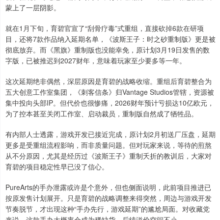
蒙上了一层阴影。
就在1月下旬，育碧官宣了“刮骨疗毒”式重组，直接砍掉6款在研项
目，还将7款作品纳入延期名单，《波斯王子：时之砂重制版》更是被
彻底放弃。而《黑旗》重制版也没能幸免，原计划3月19日发售的数
字版，已被推迟到2027财年，意味着玩家至少要多等一年。
这次延期绝非偶然，深层原因是育碧的战略收缩。重组后育碧整合为
五大创意工作室集团，《刺客信条》归Vantage Studios管辖，资源被
集中投向头部IP。但代价也很惨痛，2026财年预计亏损达10亿欧元，
为了控本甚至关闭工作室、启动裁员，重制版自然成了牺牲品。
有内部人士透露，游戏开发已接近完成，原计划2月初送厂压盘，延期
更多是受重组流程影响，而非质量问题。但对玩家来说，等待的煎熬
从不分原因，尤其是经历过《波斯王子》重制夭折的教训后，大家对
育碧的项目稳定性早已没了信心。
PureArts的手办泄露或许是个意外，但也侧面说明，此前项目推进已
按原发售计划展开。只是育碧的战略调整来得突然，周边与游戏开发
节奏脱节，才出现这种“手办先行，游戏延期”的尴尬局面。对收藏党
来说，这款手办大概率会成为稀缺货，后续溢价空间不小。