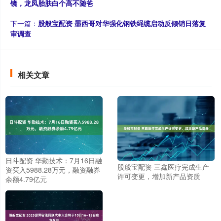
镜，龙凤胎肤白个高不随爸
下一篇：
股般宝配资 墨西哥对华强化钢铁绳缆启动反倾销日落复
审调查
相关文章
日斗配资 华勤技术：7月16日融
股般宝配资 三鑫医疗完成生产
资买入5988.28万元，融资融券
许可变更，增加新产品资质
余额4.79亿元