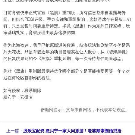
目前育碧仍未正式官宣《黑旗》重制版，所有信息都来自泄露与传
闻。但结合PEGI评级、手办实锤和重组影响，这款游戏存在是板上钉
钉，只是发售时间要重新待定。毕竟《黑旗》作为系列口碑巅峰，玩
家基础扎实，育碧没理由放弃这块肥肉。
作为老海盗迷，我早已把原版通关数遍，航海玩法和剧情至今仍是系
列天花板。只是育碧近年的项目管理实在让人揪心，从《碧海黑帆》
的反复跳票到如今《黑旗》重制延期，每一次等待都伴随着忐忑。
你对《黑旗》重制版最期待优化哪个部分？是否能接受再等一年？欢
迎在评论区聊聊你的看法。
如有侵权，联系删除
发布于：安徽省
倍顺网提示：文章来自网络，不代表本站观点。
上一篇：
股般宝配资 撒贝宁一家大同旅游！老婆戴素圈婚戒抢