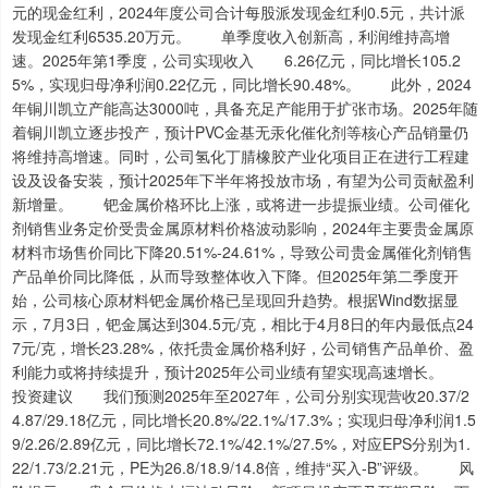
元的现金红利，2024年度公司合计每股派发现金红利0.5元，共计派
发现金红利6535.20万元。 单季度收入创新高，利润维持高增
速。2025年第1季度，公司实现收入 6.26亿元，同比增长105.2
5%，实现归母净利润0.22亿元，同比增长90.48%。 此外，2024
年铜川凯立产能高达3000吨，具备充足产能用于扩张市场。2025年随
着铜川凯立逐步投产，预计PVC金基无汞化催化剂等核心产品销量仍
将维持高增速。同时，公司氢化丁腈橡胶产业化项目正在进行工程建
设及设备安装，预计2025年下半年将投放市场，有望为公司贡献盈利
新增量。 钯金属价格环比上涨，或将进一步提振业绩。公司催化
剂销售业务定价受贵金属原材料价格波动影响，2024年主要贵金属原
材料市场售价同比下降20.51%-24.61%，导致公司贵金属催化剂销售
产品单价同比降低，从而导致整体收入下降。但2025年第二季度开
始，公司核心原材料钯金属价格已呈现回升趋势。根据Wind数据显
示，7月3日，钯金属达到304.5元/克，相比于4月8日的年内最低点24
7元/克，增长23.28%，依托贵金属价格利好，公司销售产品单价、盈
利能力或将持续提升，预计2025年公司业绩有望实现高速增长。
投资建议 我们预测2025年至2027年，公司分别实现营收20.37/2
4.87/29.18亿元，同比增长20.8%/22.1%/17.3%；实现归母净利润1.5
9/2.26/2.89亿元，同比增长72.1%/42.1%/27.5%，对应EPS分别为1.
22/1.73/2.21元，PE为26.8/18.9/14.8倍，维持“买入-B”评级。 风