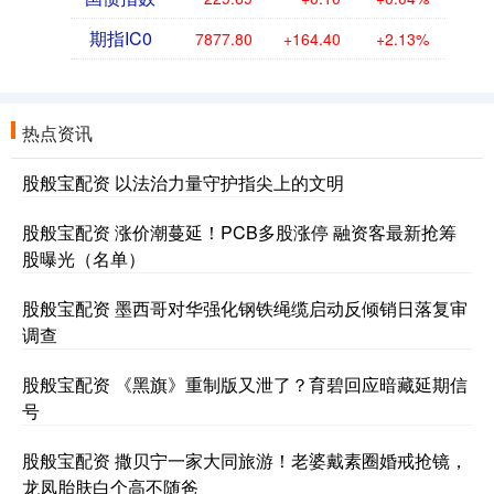
期指IC0
7877.80
+164.40
+2.13%
热点资讯
股般宝配资 以法治力量守护指尖上的文明
股般宝配资 涨价潮蔓延！PCB多股涨停 融资客最新抢筹
股曝光（名单）
股般宝配资 墨西哥对华强化钢铁绳缆启动反倾销日落复审
调查
股般宝配资 《黑旗》重制版又泄了？育碧回应暗藏延期信
号
股般宝配资 撒贝宁一家大同旅游！老婆戴素圈婚戒抢镜，
龙凤胎肤白个高不随爸