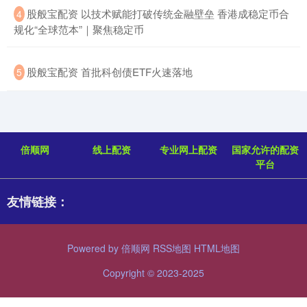
​股般宝配资 以技术赋能打破传统金融壁垒 香港成稳定币合
4
规化“全球范本”｜聚焦稳定币
​股般宝配资 首批科创债ETF火速落地
5
倍顺网
线上配资
专业网上配资
国家允许的配资
平台
友情链接：
Powered by
倍顺网
RSS地图
HTML地图
Copyright
© 2023-2025