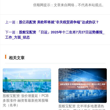
倍顺网提示：文章来自网络，不代表本站观点。
上一篇：
股亿讯配资 美欧即将就“非关税贸易争端”达成协议？
下一篇：
股般宝配资 「日运」2025年十二生肖7月27日运势播报_
工作_方面_状态
相关文章
股般宝配资 涨价潮蔓延！PCB
多股涨停 融资客最新抢筹股曝
光（名单）
股般宝配资 北半球多地遭遇热